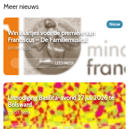
Meer nieuws
Nieuw
Win kaartjes voor de première van
Franciscus – De Familiemusical
07-08-2026
LEES MEER
Uitnodiging Basilica-avond 27 juli 2026 te
Bolsward
22-07-2026
LEES MEER