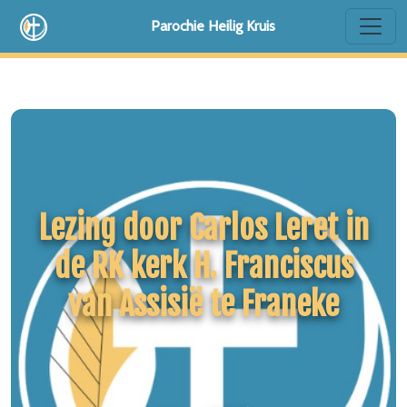
Parochie Heilig Kruis
Lezing door Carlos Leret in
de RK kerk H. Franciscus
van Assisië te Franeke