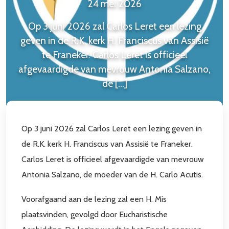
24 mei 2026
Op 3 juni 2026 zal Carlos Leret een lezing
Win kaartjes voor de première van Franciscus – De
geven in de R.K. kerk H. Franciscus van Assisië
Familiemusical
te Franeker. Carlos Leret is officieel
7 augustus 2026
afgevaardigde van mevrouw Antonia Salzano,
LEES MEER
de […]
Op 3 juni 2026 zal Carlos Leret een lezing geven in
de R.K. kerk H. Franciscus van Assisië te Franeker.
Carlos Leret is officieel afgevaardigde van mevrouw
Antonia Salzano, de moeder van de H. Carlo Acutis.
Voorafgaand aan de lezing zal een H. Mis
plaatsvinden, gevolgd door Eucharistische