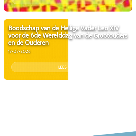
Boodschap van de Heilige Vader Leo XIV
voor de 6de Werelddag van de Grootouders
en de Ouderen
17-07-2026
LEES MEER