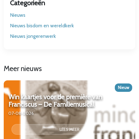
Categorieën
Nieuws
Nieuws bisdom en wereldkerk
Nieuws jongerenwerk
Meer nieuws
Nieuw
Win kaartjes voor de première van
Franciscus – De Familiemusical
07-08-2026
LEES MEER