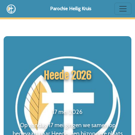
Parochie Heilig Kruis
Heede 2026
17 mei 2026
Op zondag 17 mei gingen we samen op
bedevaart naar Heede, een bijzondere plaats