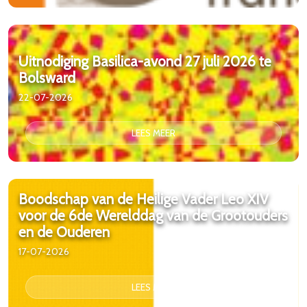
Uitnodiging Basilica-avond 27 juli 2026 te
Bolsward
22-07-2026
LEES MEER
Boodschap van de Heilige Vader Leo XIV
voor de 6de Werelddag van de Grootouders
en de Ouderen
17-07-2026
LEES MEER