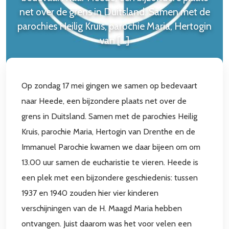
net over de grens in Duitsland. Samen met de
parochies Heilig Kruis, parochie Maria, Hertogin
Win kaartjes voor de première van Franciscus – De
van […]
Familiemusical
7 augustus 2026
LEES MEER
Op zondag 17 mei gingen we samen op bedevaart
naar Heede, een bijzondere plaats net over de
grens in Duitsland. Samen met de parochies Heilig
Kruis, parochie Maria, Hertogin van Drenthe en de
Immanuel Parochie kwamen we daar bijeen om om
13.00 uur samen de eucharistie te vieren. Heede is
een plek met een bijzondere geschiedenis: tussen
1937 en 1940 zouden hier vier kinderen
verschijningen van de H. Maagd Maria hebben
ontvangen. Juist daarom was het voor velen een