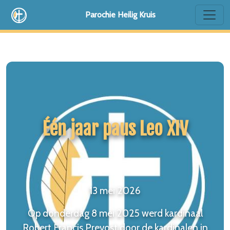
Parochie Heilig Kruis
Één jaar paus Leo XIV
13 mei 2026
Op donderdag 8 mei 2025 werd kardinaal
Robert Francis Prevost door de kardinalen in