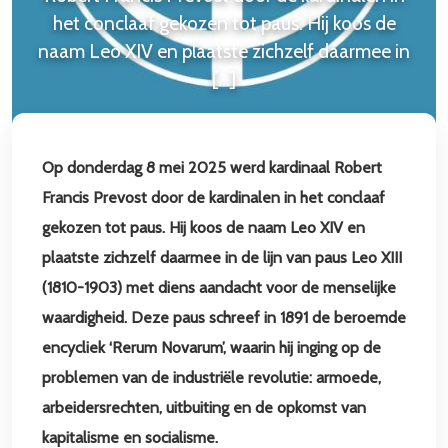
het conclaaf gekozen tot paus. Hij koos de
naam Leo XIV en plaatste zichzelf daarmee in
[…]
Uitnodiging Basilica-avond 27 juli 2026 te Bolsward
22 juli 2026
LEES MEER
Op donderdag 8 mei 2025 werd kardinaal Robert
Francis Prevost door de kardinalen in het conclaaf
gekozen tot paus. Hij koos de naam Leo XIV en
plaatste zichzelf daarmee in de lijn van paus Leo XIII
(1810-1903) met diens aandacht voor de menselijke
waardigheid. Deze paus schreef in 1891 de beroemde
encycliek ‘Rerum Novarum’, waarin hij inging op de
problemen van de industriële revolutie: armoede,
arbeidersrechten, uitbuiting en de opkomst van
kapitalisme en socialisme.