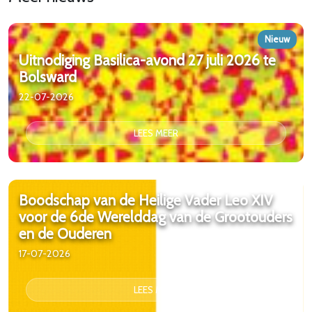
Nieuw
Uitnodiging Basilica-avond 27 juli 2026 te
Bolsward
22-07-2026
LEES MEER
Boodschap van de Heilige Vader Leo XIV
voor de 6de Werelddag van de Grootouders
en de Ouderen
17-07-2026
LEES MEER