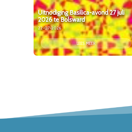
Uitnodiging Basilica-avond 27 juli
2026 te Bolsward
22-07-2026
LEES MEER