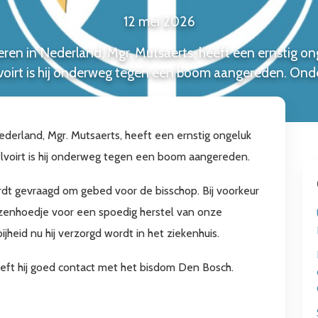
12 mei 2026
ren in Nederland, Mgr. Mutsaerts, heeft een ernstig o
oirt is hij onderweg tegen een boom aangereden. Onder
ederland, Mgr. Mutsaerts, heeft een ernstig ongeluk
lvoirt is hij onderweg tegen een boom aangereden.
dt gevraagd om gebed voor de bisschop. Bij voorkeur
zenhoedje voor een spoedig herstel van onze
heid nu hij verzorgd wordt in het ziekenhuis.
eeft hij goed contact met het bisdom Den Bosch.