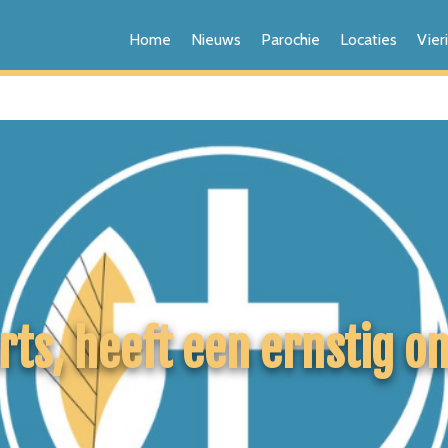
Home
Nieuws
Parochie
Locaties
Vier
rts, heeft een ernstig o