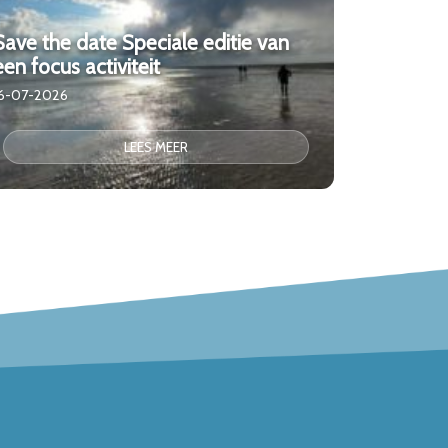
Save the date Speciale editie van
een focus activiteit
16-07-2026
LEES MEER