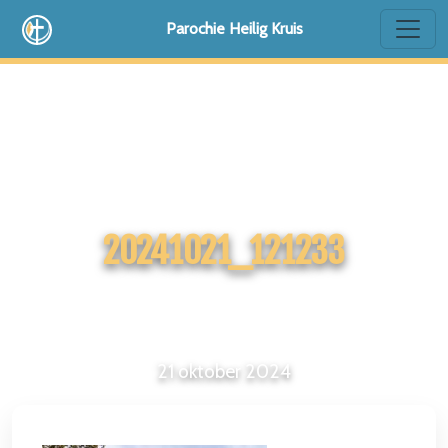
Parochie Heilig Kruis
20241021_121233
21 oktober 2024