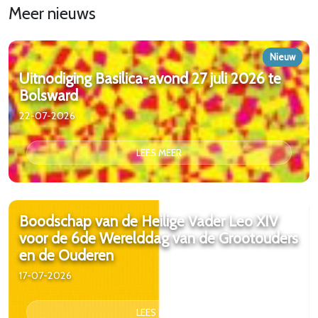
Meer nieuws
Nieuw
Uitnodiging Basilica-avond 27 juli 2026 te
Bolsward
22-07-2026
LEES MEER
Boodschap van de Heilige Vader Leo XIV
voor de 6de Werelddag van de Grootouders
en de Ouderen
17-07-2026
LEES MEER