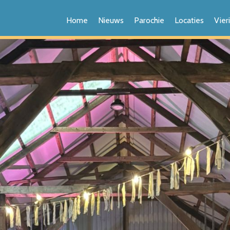
Home
Nieuws
Parochie
Locaties
Vier