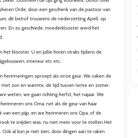
 zeker. Doorheen de tijd ging Voorwerk, Uithof over
sheren Orde, door een geschenk van de pastoor van
um, dit betrof trouwens de nederzetting Apell, op
en. En zo geschiede, moederklooster werd het
d.
 het klooster. U en jullie horen straks tijdens de
jgebouwen, interieur etc etc.
 en herinneringen oproept als onze geur. We ruiken de
ijd met zon en warmte, de tijd tussen lente en zomer.
we weten, we gaan richting herfst, het najaar. We
herinneren ons Oma, net als de geur van haar
ok van een pijp, en we herinneren ons Opa, of de
rook te snijden was, nu niet meer voor te stellen.Het
. Ook al kun je niet zien, door dingen aan te raken