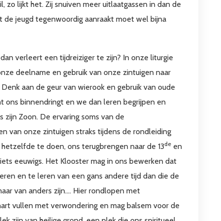
il, zo lijkt het. Zij snuiven meer uitlaatgassen in dan de
at de jeugd tegenwoordig aanraakt moet wel bijna
dan verleert een tijdreiziger te zijn? In onze liturgie
nze deelname en gebruik van onze zintuigen naar
id. Denk aan de geur van wierook en gebruik van oude
t ons binnendringt en we dan leren begrijpen en
s zijn Zoon. De ervaring soms van de
van onze zintuigen straks tijdens de rondleiding
de
s hetzelfde te doen, ons terugbrengen naar de 13
en
iets eeuwigs. Het Klooster mag in ons bewerken dat
keren en te leren van een gans andere tijd dan die de
, maar van anders zijn…. Hier rondlopen met
hart vullen met verwondering en mag balsem voor de
lek zijn van heilige grond, een plek die ons spiritueel