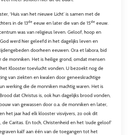
ter, ‘Huis van het nieuwe Licht’ is samen met de
de
de
hters in de 13
eeuw en later die van de 15
eeuw.
 centrum was van religieus leven. Geloof, hoop en
or God werd hier geleefd in het dagelijks leven en
etijdengebeden doorheen eeuwen. Ora et labora, bid
or de monniken. Het is heilige grond, omdat mensen
n het Klooster toevlucht vonden. U bezoekt nog de
zing van ziekten en kwalen door geneeskrachtige
un werking die de monniken machtig waren. Het is
Brood dat Christus is, ook hun dagelijks brood vonden,
bouw van gewassen door o.a. de monniken en later,
het jaar had elk klooster visvijvers, zo ook dit
 de Caritas. En toch, Christenheid en het ‘oude geloof’
egraven kalf aan één van de toegangen tot het