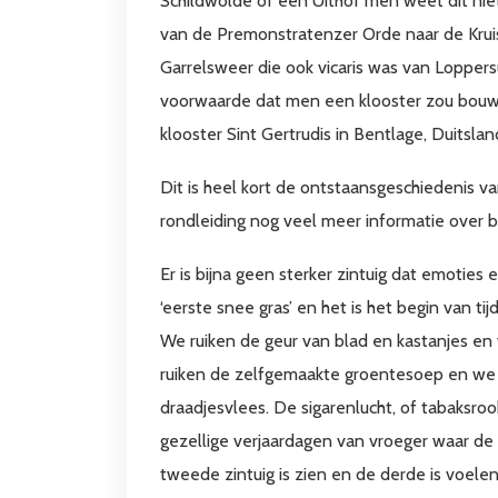
Schildwolde of een Uithof men weet dit niet
van de Premonstratenzer Orde naar de Krui
Garrelsweer die ook vicaris was van Loppers
voorwaarde dat men een klooster zou bouw
klooster Sint Gertrudis in Bentlage, Duitslan
Dit is heel kort de ontstaansgeschiedenis van
rondleiding nog veel meer informatie over bi
Er is bijna geen sterker zintuig dat emoties
‘eerste snee gras’ en het is het begin van t
We ruiken de geur van blad en kastanjes en 
ruiken de zelfgemaakte groentesoep en we 
draadjesvlees. De sigarenlucht, of tabaksro
gezellige verjaardagen van vroeger waar de 
tweede zintuig is zien en de derde is voelen