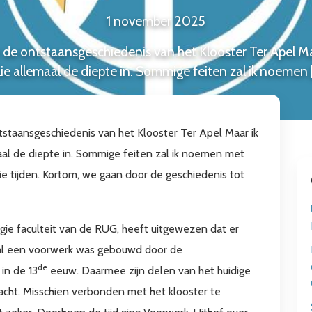
1 november 2025
 de ontstaansgeschiedenis van het Klooster Ter Apel Maar
llie allemaal de diepte in. Sommige feiten zal ik noemen 
tstaansgeschiedenis van het Klooster Ter Apel Maar ik
emaal de diepte in. Sommige feiten zal ik noemen met
ie tijden. Kortom, we gaan door de geschiedenis tot
gie faculteit van de RUG, heeft uitgewezen dat er
r al een voorwerk was gebouwd door de
de
in de 13
eeuw. Daarmee zijn delen van het huidige
acht. Misschien verbonden met het klooster te