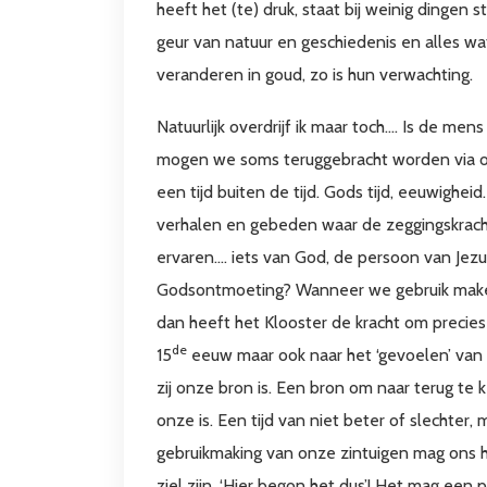
heeft het (te) druk, staat bij weinig dingen st
geur van natuur en geschiedenis en alles w
veranderen in goud, zo is hun verwachting.
Natuurlijk overdrijf ik maar toch…. Is de mens 
mogen we soms teruggebracht worden via o
een tijd buiten de tijd. Gods tijd, eeuwighe
verhalen en gebeden waar de zeggingskrach
ervaren…. iets van God, de persoon van Jezu
Godsontmoeting? Wanneer we gebruik maken 
dan heeft het Klooster de kracht om precie
de
15
eeuw maar ook naar het ‘gevoelen’ van 
zij onze bron is. Een bron om naar terug te 
onze is. Een tijd van niet beter of slechter
gebruikmaking van onze zintuigen mag ons 
ziel zijn. ‘Hier begon het dus’! Het mag een p