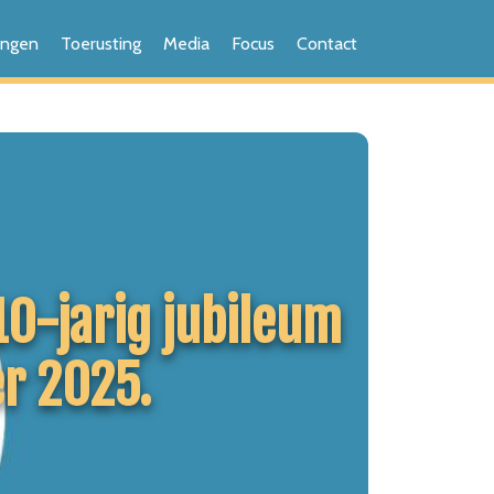
ingen
Toerusting
Media
Focus
Contact
 10-jarig jubileum
er 2025.