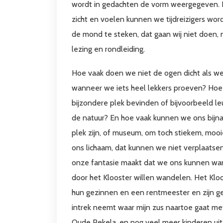
wordt in gedachten de vorm weergegeven. Do
zicht en voelen kunnen we tijdreizigers wor
de mond te steken, dat gaan wij niet doen, 
lezing en rondleiding.
Hoe vaak doen we niet de ogen dicht als we
wanneer we iets heel lekkers proeven? Hoe
bijzondere plek bevinden of bijvoorbeeld
de natuur? En hoe vaak kunnen we ons bijn
plek zijn, of museum, om toch stiekem, mooie
ons lichaam, dat kunnen we niet verplaatsen
onze fantasie maakt dat we ons kunnen wanen 
door het Klooster willen wandelen. Het Klo
hun gezinnen en een rentmeester en zijn gez
intrek neemt waar mijn zus naartoe gaat met
Oude Pekela, en nog veel meer kinderen uit 