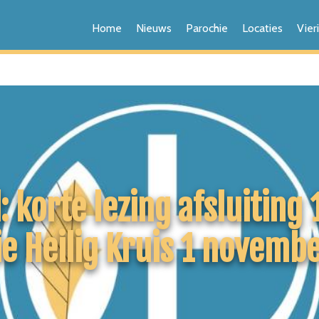
Home
Nieuws
Parochie
Locaties
Vier
: korte lezing afsluiting
e Heilig Kruis 1 novemb