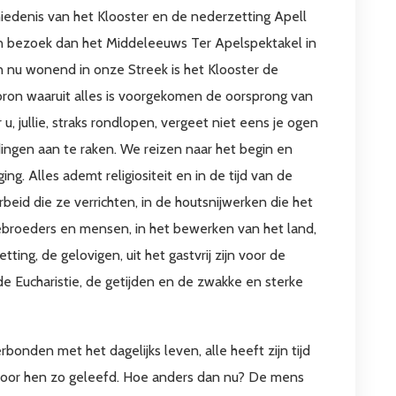
schiedenis van het Klooster en de nederzetting Apell
ien bezoek dan het Middeleeuws Ter Apelspektakel in
n nu wonend in onze Streek is het Klooster de
bron waaruit alles is voorgekomen de oorsprong van
 u, jullie, straks rondlopen, vergeet niet eens je ogen
dingen aan te raken. We reizen naar het begin en
g. Alles ademt religiositeit en in de tijd van de
eid die ze verrichten, in de houtsnijwerken die het
edebroeders en mensen, in het bewerken van het land,
ting, de gelovigen, uit het gastvrij zijn voor de
 de Eucharistie, de getijden en de zwakke en sterke
onden met het dagelijks leven, alle heeft zijn tijd
 door hen zo geleefd. Hoe anders dan nu? De mens