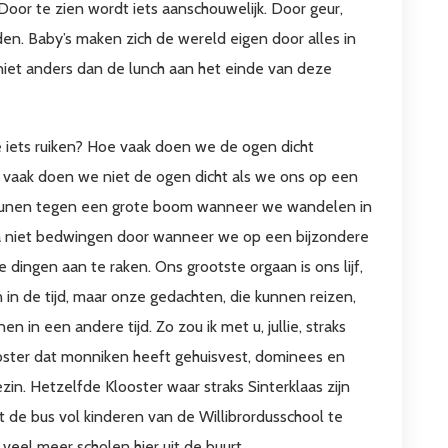
or te zien wordt iets aanschouwelijk. Door geur,
den. Baby’s maken zich de wereld eigen door alles in
niet anders dan de lunch aan het einde van deze
 iets ruiken? Hoe vaak doen we de ogen dicht
 vaak doen we niet de ogen dicht als we ons op een
 leunen tegen een grote boom wanneer we wandelen in
a niet bedwingen door wanneer we op een bijzondere
 dingen aan te raken. Ons grootste orgaan is ons lijf,
 in de tijd, maar onze gedachten, die kunnen reizen,
in een andere tijd. Zo zou ik met u, jullie, straks
oster dat monniken heeft gehuisvest, dominees en
in. Hetzelfde Klooster waar straks Sinterklaas zijn
 de bus vol kinderen van de Willibrordusschool te
veel meer scholen hier uit de buurt.